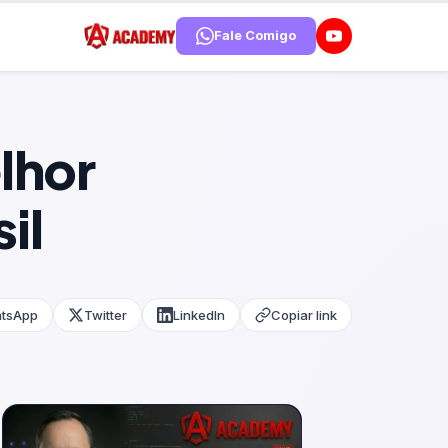
Fale Comigo
lhor
il
tsApp
Twitter
LinkedIn
Copiar link