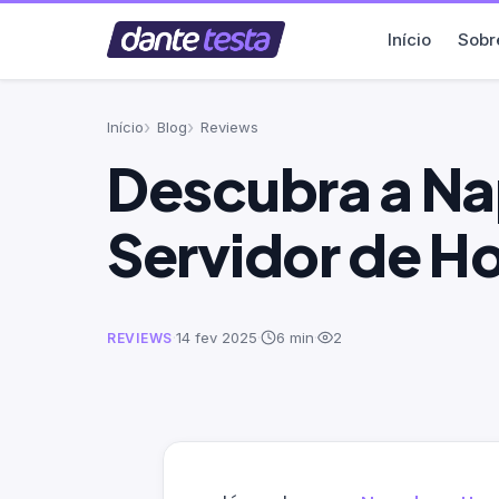
Início
Sobr
Início
Blog
Reviews
Descubra a Na
Servidor de H
·
14 fev 2025
·
6 min
·
2
REVIEWS